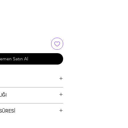
emen Satın Al
IĞI
SÜRESİ