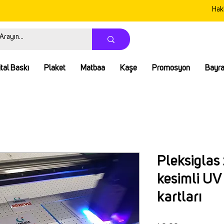
Hak
ital Baskı
Plaket
Matbaa
Kaşe
Promosyon
Bayr
Pleksiglas 
kesimli UV
kartları