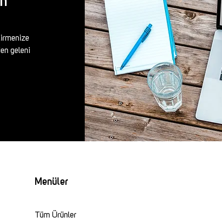
ın
tirmenize
den geleni
Menüler
Tüm Ürünler