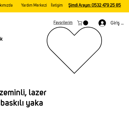
kımızda
Yardım Merkezi
İletişim
Şimdi Arayın: 0532 479 25 85
Giriş Yap
Favorilerim
ak
zeminli, lazer
 baskılı yaka