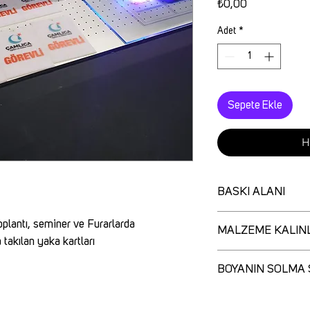
Fiyat
₺0,00
Adet
*
Sepete Ekle
H
BASKI ALANI
1600X1000 mm
plantı, seminer ve Furarlarda 
MALZEME KALINL
takılan yaka kartları
100 MM
BOYANIN SOLMA 
ORTALAMA 8-10 YIL