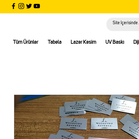
Tüm Ürünler
Tabela
Lazer Kesim
UV Baskı
Dij