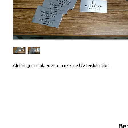
Alüminyum eloksal zemin üzerine UV baskılı etiket
Ben