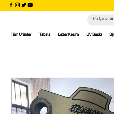
Tüm Ürünler
Tabela
Lazer Kesim
UV Baskı
Dij